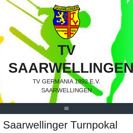
Springe
zum
Inhalt
TV
SAARWELLINGE
TV GERMANIA 1892 E.V.
SAARWELLINGEN
Saarwellinger Turnpokal