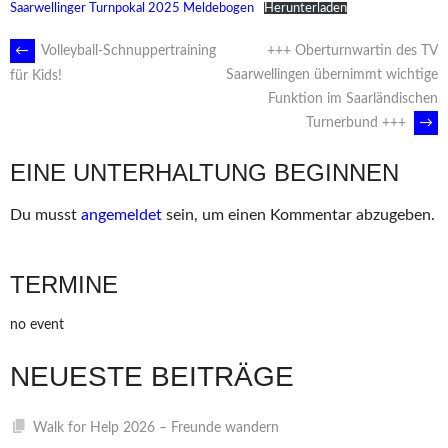
Saarwellinger Turnpokal 2025 Meldebogen
Herunterladen
ARTIKEL-
←
Volleyball-Schnuppertraining
+++ Oberturnwartin des TV
Saarwellingen übernimmt wichtige
für Kids!
Funktion im Saarländischen
NAVIGATION
Turnerbund +++
→
EINE UNTERHALTUNG BEGINNEN
Du musst
angemeldet
sein, um einen Kommentar abzugeben.
TERMINE
no event
NEUESTE BEITRÄGE
Walk for Help 2026 – Freunde wandern