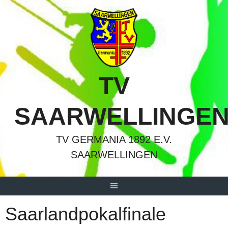
Springe
zum
Inhalt
TV
SAARWELLINGE
TV GERMANIA 1892 E.V.
SAARWELLINGEN
Saarlandpokalfinale