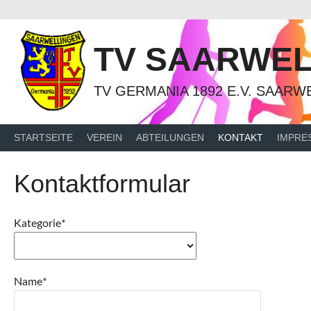
Springe
zum
Inhalt
TV SAARWEL
TV GERMANIA 1892 E.V. SAARW
STARTSEITE
VEREIN
ABTEILUNGEN
KONTAKT
IMPRE
Kontaktformular
Kategorie*
Name*