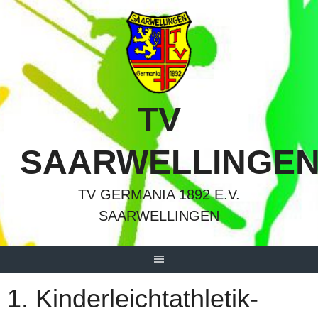
Springe
zum
Inhalt
TV
SAARWELLINGE
TV GERMANIA 1892 E.V.
SAARWELLINGEN
1. Kinderleichtathletik-