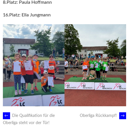
8.Platz: Paula Hoffmann
16.Platz: Ella Jungmann
ARTIKEL-
←
Die Qualifikation für die
Oberliga Rückkampf!
→
Oberliga steht vor der Tür!