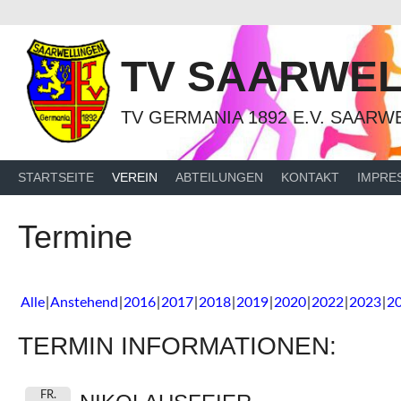
Springe
zum
Inhalt
TV SAARWEL
TV GERMANIA 1892 E.V. SAARW
STARTSEITE
VEREIN
ABTEILUNGEN
KONTAKT
IMPRE
Termine
Alle
Anstehend
2016
2017
2018
2019
2020
2022
2023
2
TERMIN INFORMATIONEN:
FR.