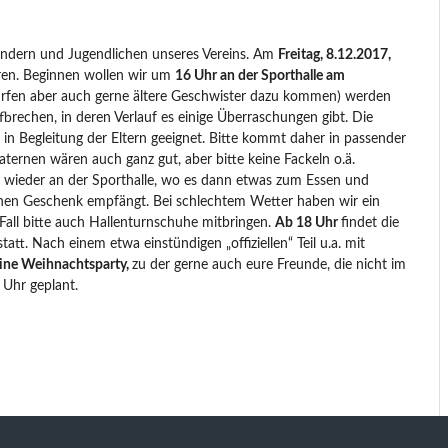
indern und Jugendlichen unseres Vereins. Am
Freitag, 8.12.2017,
ren. Beginnen wollen wir um
16 Uhr an der Sporthalle am
dürfen aber auch gerne ältere Geschwister dazu kommen) werden
fbrechen, in deren Verlauf es einige Überraschungen gibt. Die
in Begleitung der Eltern geeignet. Bitte kommt daher in passender
ernen wären auch ganz gut, aber bitte keine Fackeln o.ä.
 wieder an der Sporthalle, wo es dann etwas zum Essen und
inen Geschenk empfängt. Bei schlechtem Wetter haben wir ein
Fall bitte auch Hallenturnschuhe mitbringen.
Ab 18 Uhr
findet die
statt. Nach einem etwa einstündigen „offiziellen“ Teil u.a. mit
ine Weihnachtsparty,
zu der gerne auch eure Freunde, die nicht im
 Uhr geplant.